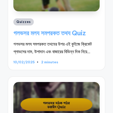
Posted
Quizzes
in
গলভসর মলয সমপরকত তথয Quiz
গলভসর মলয সমপরকত তথযের উপর এই কুইজে ক্রিকেট
গ্লাভসের দাম, উপাদান এবং বাজারের বিভিন্ন দিক নিয়ে…
10/02/2025
2 minutes