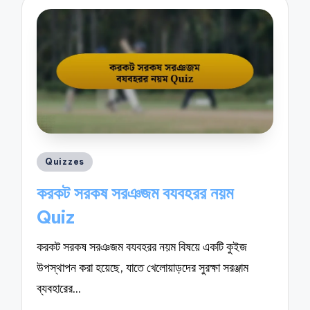
Posted
Quizzes
in
করকট সরকষ সরঞজম বযবহরর নয়ম
Quiz
করকট সরকষ সরঞজম বযবহরর নয়ম বিষয়ে একটি কুইজ
উপস্থাপন করা হয়েছে, যাতে খেলোয়াড়দের সুরক্ষা সরঞ্জাম
ব্যবহারের…