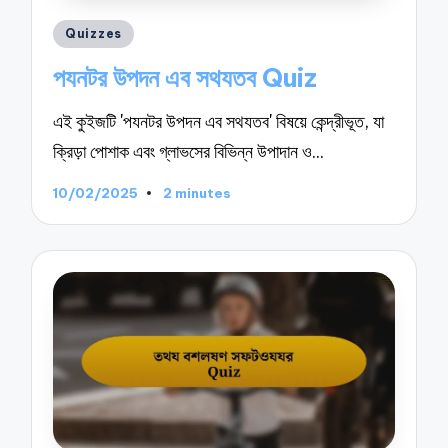
Posted
Quizzes
in
পযনটর উপদন এব সথযতব Quiz
এই কুইজটি 'পযনটর উপদন এব সথযতব' বিষয়ে কেন্দ্রীভূত, যা
ক্রিড়া পোশাক এবং গ্লাভসের বিভিন্ন উপাদান ও…
10/02/2025
2 minutes