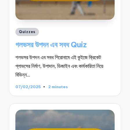
Posted
Quizzes
in
গলভসর উপদন এব সবধ Quiz
গলভসর উপদন এব সবধ শিরোনামে এই কুইজে ক্রিকেট
গ্লাভসের নির্মাণ, উপাদান, ডিজাইন এবং কার্যকারিতা নিয়ে
বিভিন্ন…
07/02/2025
2 minutes