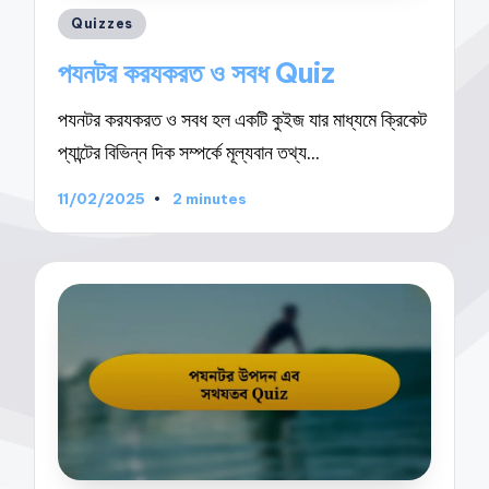
Posted
Quizzes
in
পযনটর করযকরত ও সবধ Quiz
পযনটর করযকরত ও সবধ হল একটি কুইজ যার মাধ্যমে ক্রিকেট
প্যান্টের বিভিন্ন দিক সম্পর্কে মূল্যবান তথ্য…
11/02/2025
2 minutes