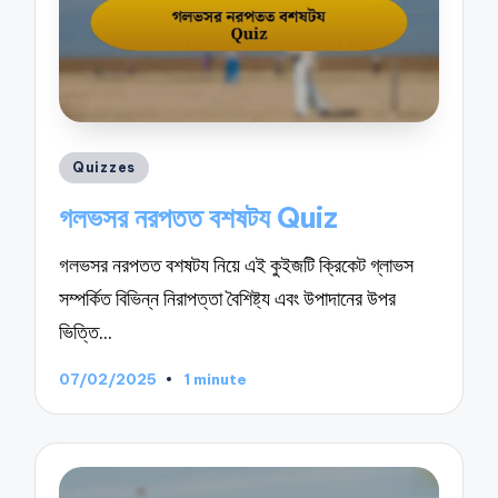
Posted
Quizzes
in
গলভসর নরপতত বশষটয Quiz
গলভসর নরপতত বশষটয নিয়ে এই কুইজটি ক্রিকেট গ্লাভস
সম্পর্কিত বিভিন্ন নিরাপত্তা বৈশিষ্ট্য এবং উপাদানের উপর
ভিত্তি…
07/02/2025
1 minute