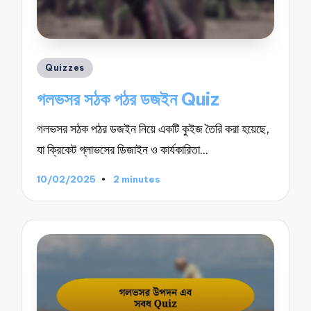
Posted
Quizzes
in
গলভসর সঠক পঠর ডজইন Quiz
গলভসর সঠক পঠর ডজইন নিয়ে একটি কুইজ তৈরি করা হয়েছে,
যা ক্রিকেট গ্লাভসের ডিজাইন ও কার্যকারিতা…
10/02/2025
2 minutes