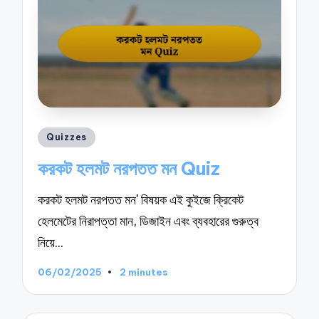
Posted
Quizzes
in
করকট হলমট নরপতত মন Quiz
করকট হলমট নরপতত মন' বিষয়ক এই কুইজে ক্রিকেট
হেলমেটের নিরাপত্তা মান, ডিজাইন এবং ব্যবহারের গুরুত্ব
নিয়ে…
06/02/2025
2 minutes